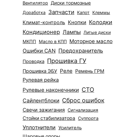
Диски тормозные
Вентилятор
Запчасти
Доработка
Капот
Клеммы
Колодки
Климат-контроль
Кнопки
Кондиционер
Лампы
Литые диски
Моторное масло
МКПП
Масло в КПП
Ошибки CAN
Предохранитель
Прошивка ГУ
Проводка
Реле
Прошивка ЭБУ
Ремень ГРМ
Рулевая рейка
СТО
Рулевые наконечники
Сброс ошибок
Сайлентблоки
Свечи зажигания
Сигнализация
Стойки стабилизатора
Суппорта
Уплотнители
Усилитель
Шаровые опоры