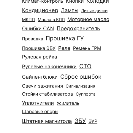
Колодки
Климат-контроль
Кнопки
Кондиционер
Лампы
Литые диски
Моторное масло
МКПП
Масло в КПП
Ошибки CAN
Предохранитель
Прошивка ГУ
Проводка
Реле
Прошивка ЭБУ
Ремень ГРМ
Рулевая рейка
СТО
Рулевые наконечники
Сброс ошибок
Сайлентблоки
Свечи зажигания
Сигнализация
Стойки стабилизатора
Суппорта
Уплотнители
Усилитель
Шаровые опоры
ЭБУ
Штатная магнитола
ЭУР