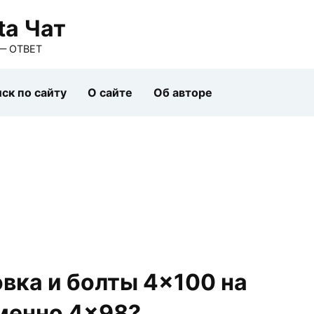
ta Чат
— ОТВЕТ
ск по сайту
О сайте
Об авторе
вка и болты 4×100 на
именно 4×98?