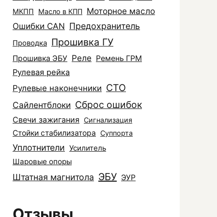
Моторное масло
МКПП
Масло в КПП
Ошибки CAN
Предохранитель
Прошивка ГУ
Проводка
Реле
Прошивка ЭБУ
Ремень ГРМ
Рулевая рейка
СТО
Рулевые наконечники
Сброс ошибок
Сайлентблоки
Свечи зажигания
Сигнализация
Стойки стабилизатора
Суппорта
Уплотнители
Усилитель
Шаровые опоры
ЭБУ
Штатная магнитола
ЭУР
Отзывы