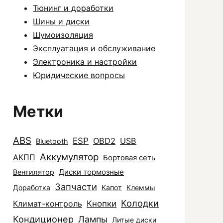
Тюнинг и доработки
Шины и диски
Шумоизоляция
Эксплуатация и обслуживание
Электроника и настройки
Юридические вопросы
Метки
ABS
ESP
OBD2
USB
Bluetooth
Аккумулятор
АКПП
Бортовая сеть
Диски тормозные
Вентилятор
Запчасти
Доработка
Капот
Клеммы
Колодки
Климат-контроль
Кнопки
Кондиционер
Лампы
Литые диски