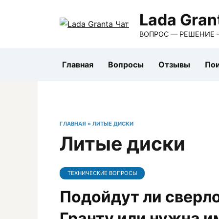
Перейти
Lada Gran
к
содержанию
ВОПРОС — РЕШЕНИЕ 
Главная
Вопросы
Отзывы
Пои
ГЛАВНАЯ
»
ЛИТЫЕ ДИСКИ
Литые диски
ТЕХНИЧЕСКИЕ ВОПРОСЫ
Подойдут ли сверло
Гранту или нужна 