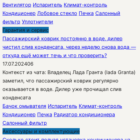
Вентилятор
Испаритель
Климат-контроль
Кондиционер
Лобовое стекло
Печка
Салонный
фильтр
Уплотнители
Гарантия и сервис
Пассажирский коврик постоянно в воде, дилер
чистил слив конденсата, через неделю снова вода —
откуда ещё может течь и что проверить?
17.07.2024
0
6
Контекст из чата: Владелец Лада Гранта (lada Granta)
заметил, что пассажирский коврик регулярно
оказывается в воде. Дилер уже прочищал слив
конденсата
Бачок омывателя
Испаритель
Климат-контроль
Кондиционер
Печка
Радиатор кондиционера
Салонный фильтр
Аксессуары и комплектующие
Сколько стоит полная установка кондиционера на