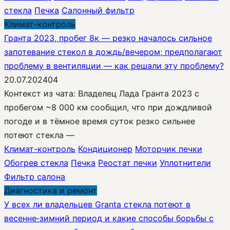
стекла
Печка
Салонный фильтр
Климат-контроль
Гранта 2023, пробег 8к — резко началось сильное
запотевание стекол в дождь/вечером; предполагают
проблему в вентиляции — как решали эту проблему?
20.07.2024
0
4
Контекст из чата: Владелец Лада Гранта 2023 с
пробегом ~8 000 км сообщил, что при дождливой
погоде и в тёмное время суток резко сильнее
потеют стекла —
Климат-контроль
Кондиционер
Моторчик печки
Обогрев стекла
Печка
Реостат печки
Уплотнители
Фильтр салона
Диагностика и ремонт
У всех ли владельцев Granta стекла потеют в
весенне‑зимний период и какие способы борьбы с