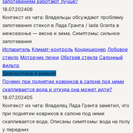
запотеванием работают лучше?
18.07.2024
0
6
Контекст из чата: Владельцы обсуждают проблему
запотевания стекол в Лада Гранта / lada Granta в
межсезонье — весна и зима. Симптомы: сильное
запотевание
Испаритель
Климат-контроль
Кондиционер
Лобовое
стекло
Моторчик печки
Обогрев стекла
Салонный
фильтр
Диагностика и ремонт
Почему при поднятии ковриков в салоне под ними
скапливается вода и откуда она может идти?
18.07.2024
0
5
Контекст из чата: Владелец Лада Гранта заметил, что
при поднятии ковриков в салоне под ними
скапливается вода. Описаны симптомы: вода на полу
у передних