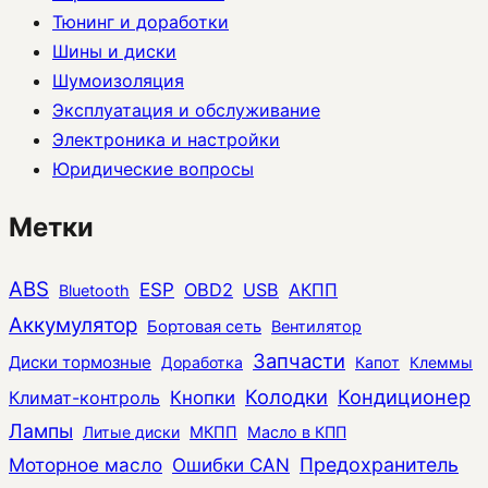
Тюнинг и доработки
Шины и диски
Шумоизоляция
Эксплуатация и обслуживание
Электроника и настройки
Юридические вопросы
Метки
ABS
ESP
OBD2
USB
АКПП
Bluetooth
Аккумулятор
Бортовая сеть
Вентилятор
Запчасти
Диски тормозные
Доработка
Капот
Клеммы
Колодки
Кондиционер
Климат-контроль
Кнопки
Лампы
Литые диски
МКПП
Масло в КПП
Моторное масло
Ошибки CAN
Предохранитель