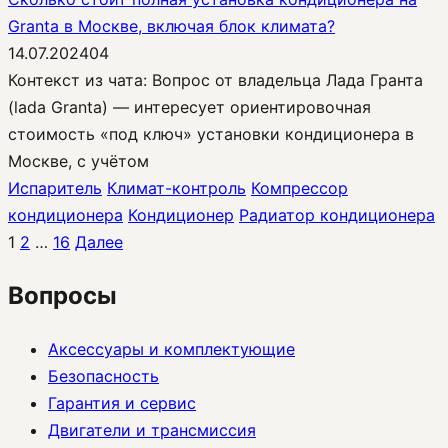
Granta в Москве, включая блок климата?
14.07.2024
0
4
Контекст из чата: Вопрос от владельца Лада Гранта
(lada Granta) — интересует ориентировочная
стоимость «под ключ» установки кондиционера в
Москве, с учётом
Испаритель
Климат-контроль
Компрессор
кондиционера
Кондиционер
Радиатор кондиционера
Пагинация
1
2
…
16
Далее
записей
Вопросы
Аксессуары и комплектующие
Безопасность
Гарантия и сервис
Двигатели и трансмиссия