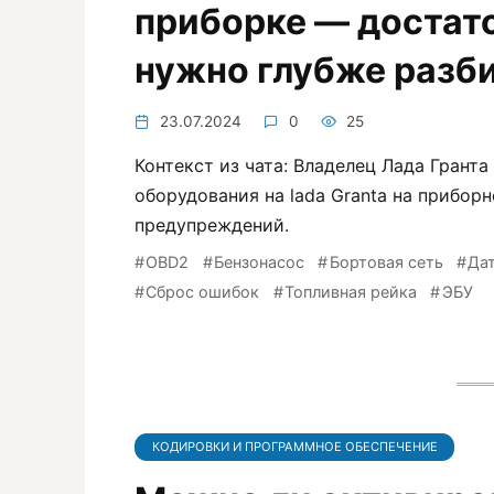
приборке — достато
нужно глубже разб
23.07.2024
0
25
Контекст из чата: Владелец Лада Грант
оборудования на lada Granta на прибор
предупреждений.
OBD2
Бензонасос
Бортовая сеть
Да
Сброс ошибок
Топливная рейка
ЭБУ
КОДИРОВКИ И ПРОГРАММНОЕ ОБЕСПЕЧЕНИЕ