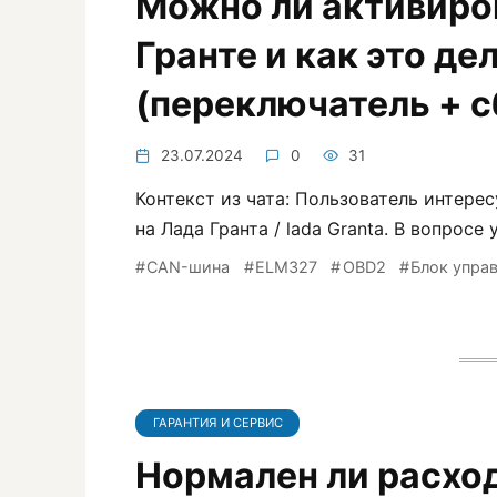
Можно ли активиро
Гранте и как это де
(переключатель + с
23.07.2024
0
31
Контекст из чата: Пользователь интер
на Лада Гранта / lada Granta. В вопрос
CAN-шина
ELM327
OBD2
Блок упра
ГАРАНТИЯ И СЕРВИС
Нормален ли расход