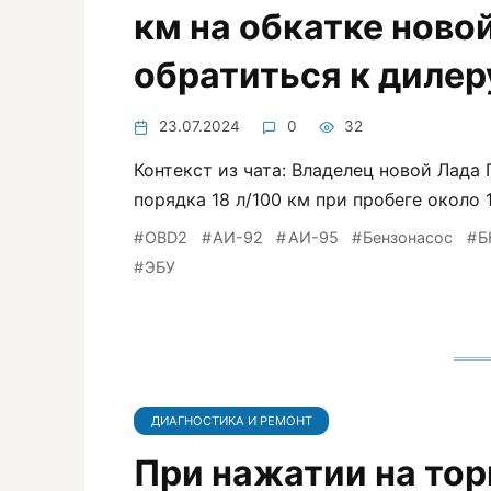
км на обкатке новой
обратиться к дилер
23.07.2024
0
32
Контекст из чата: Владелец новой Лада 
порядка 18 л/100 км при пробеге около 1
OBD2
АИ-92
АИ-95
Бензонасос
Б
ЭБУ
ДИАГНОСТИКА И РЕМОНТ
При нажатии на то