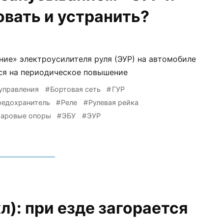
овать и устранить?
ание» электроусилителя руля (ЭУР) на автомобиле
ется на периодическое повышение
управления
Бортовая сеть
ГУР
редохранитель
Реле
Рулевая рейка
аровые опоры
ЭБУ
ЭУР
кл): при езде загорается