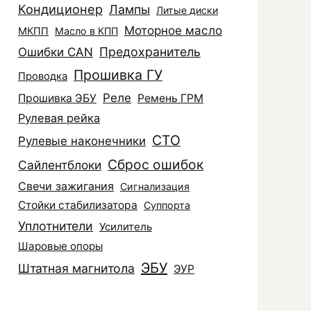
Кондиционер
Лампы
Литые диски
Моторное масло
МКПП
Масло в КПП
Ошибки CAN
Предохранитель
Прошивка ГУ
Проводка
Реле
Прошивка ЭБУ
Ремень ГРМ
Рулевая рейка
СТО
Рулевые наконечники
Сброс ошибок
Сайлентблоки
Свечи зажигания
Сигнализация
Стойки стабилизатора
Суппорта
Уплотнители
Усилитель
Шаровые опоры
ЭБУ
Штатная магнитола
ЭУР