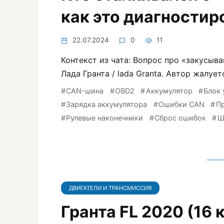
как это диагностир
22.07.2024
0
11
Контекст из чата: Вопрос про «закусыв
Лада Гранта / lada Granta. Автор жалу
CAN-шина
OBD2
Аккумулятор
Блок 
Зарядка аккумулятора
Ошибки CAN
П
Рулевые наконечники
Сброс ошибок
Ш
ДВИГАТЕЛИ И ТРАНСМИССИЯ
Гранта FL 2020 (16 