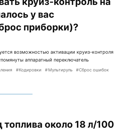
вать круиз-контроль на
лалось у вас
брос приборки)?
есуется возможностью активации круиз-контроля
е упомянуты аппаратный переключатель
вления
Кодировки
Мультируль
Сброс ошибок
 топлива около 18 л/100