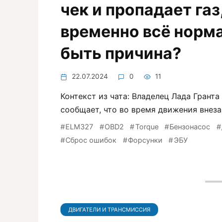
чек и пропадает газ
временно всё норм
быть причина?
22.07.2024
0
11
Контекст из чата: Владелец Лада Гранта
сообщает, что во время движения внез
ELM327
OBD2
Torque
Бензонасос
Сброс ошибок
Форсунки
ЭБУ
ДВИГАТЕЛИ И ТРАНСМИССИЯ