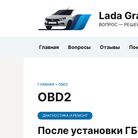
Перейти
к
Lada Gr
содержанию
ВОПРОС — РЕШЕ
Главная
Вопросы
Отзывы
Пои
ГЛАВНАЯ
»
OBD2
OBD2
ДИАГНОСТИКА И РЕМОНТ
После установки Г