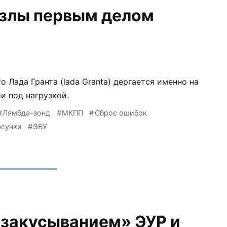
узлы первым делом
о Лада Гранта (lada Granta) дергается именно на
и под нагрузкой.
Лямбда-зонд
МКПП
Сброс ошибок
сунки
ЭБУ
«закусыванием» ЭУР и