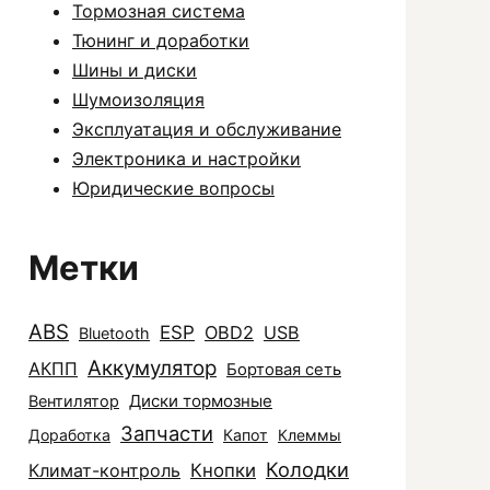
Тормозная система
Тюнинг и доработки
Шины и диски
Шумоизоляция
Эксплуатация и обслуживание
Электроника и настройки
Юридические вопросы
Метки
ABS
ESP
OBD2
USB
Bluetooth
Аккумулятор
АКПП
Бортовая сеть
Диски тормозные
Вентилятор
Запчасти
Доработка
Капот
Клеммы
Колодки
Климат-контроль
Кнопки