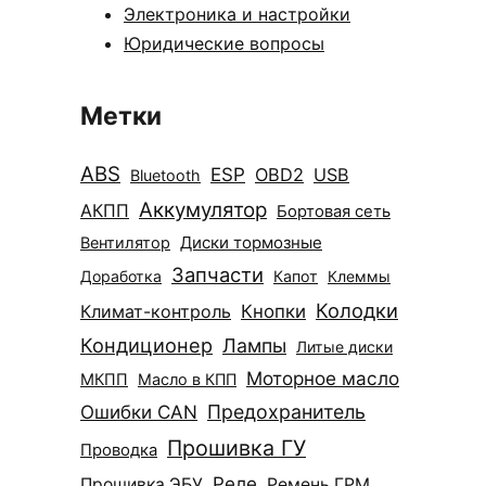
Электроника и настройки
Юридические вопросы
Метки
ABS
ESP
OBD2
USB
Bluetooth
Аккумулятор
АКПП
Бортовая сеть
Диски тормозные
Вентилятор
Запчасти
Доработка
Капот
Клеммы
Колодки
Климат-контроль
Кнопки
Кондиционер
Лампы
Литые диски
Моторное масло
МКПП
Масло в КПП
Ошибки CAN
Предохранитель
Прошивка ГУ
Проводка
Реле
Прошивка ЭБУ
Ремень ГРМ