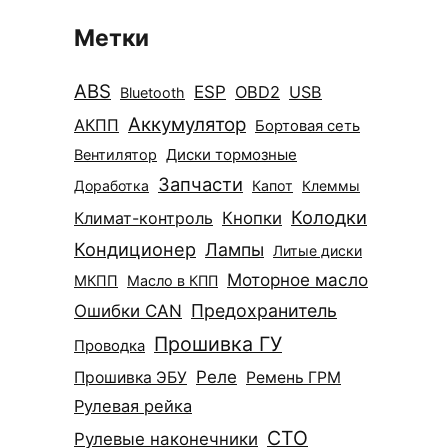
Метки
ABS
ESP
OBD2
USB
Bluetooth
Аккумулятор
АКПП
Бортовая сеть
Диски тормозные
Вентилятор
Запчасти
Доработка
Капот
Клеммы
Колодки
Климат-контроль
Кнопки
Кондиционер
Лампы
Литые диски
Моторное масло
МКПП
Масло в КПП
Ошибки CAN
Предохранитель
Прошивка ГУ
Проводка
Реле
Прошивка ЭБУ
Ремень ГРМ
Рулевая рейка
СТО
Рулевые наконечники