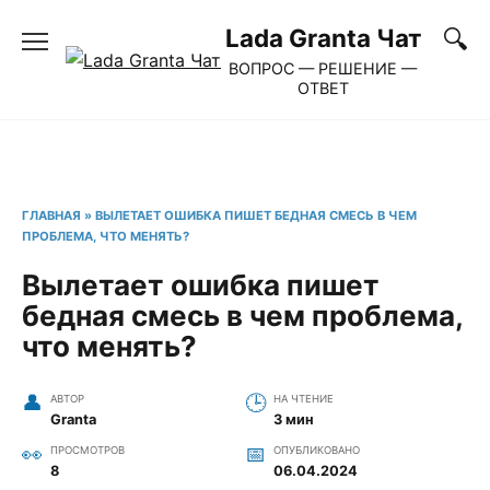
Перейти
Lada Granta Чат
к
ВОПРОС — РЕШЕНИЕ —
содержанию
ОТВЕТ
ГЛАВНАЯ
»
ВЫЛЕТАЕТ ОШИБКА ПИШЕТ БЕДНАЯ СМЕСЬ В ЧЕМ
ПРОБЛЕМА, ЧТО МЕНЯТЬ?
Вылетает ошибка пишет
бедная смесь в чем проблема,
что менять?
АВТОР
НА ЧТЕНИЕ
Granta
3 мин
ПРОСМОТРОВ
ОПУБЛИКОВАНО
8
06.04.2024