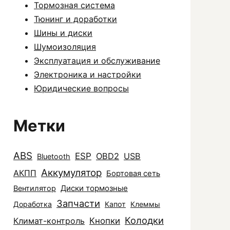
Тормозная система
Тюнинг и доработки
Шины и диски
Шумоизоляция
Эксплуатация и обслуживание
Электроника и настройки
Юридические вопросы
Метки
ABS
ESP
OBD2
USB
Bluetooth
Аккумулятор
АКПП
Бортовая сеть
Диски тормозные
Вентилятор
Запчасти
Доработка
Капот
Клеммы
Колодки
Климат-контроль
Кнопки