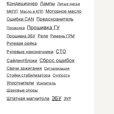
Кондиционер
Лампы
Литые диски
Моторное масло
МКПП
Масло в КПП
Ошибки CAN
Предохранитель
Прошивка ГУ
Проводка
Реле
Прошивка ЭБУ
Ремень ГРМ
Рулевая рейка
СТО
Рулевые наконечники
Сброс ошибок
Сайлентблоки
Свечи зажигания
Сигнализация
Стойки стабилизатора
Суппорта
Уплотнители
Усилитель
Шаровые опоры
ЭБУ
Штатная магнитола
ЭУР