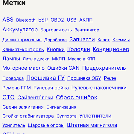
Метки
ABS
ESP
OBD2
USB
АКПП
Bluetooth
Аккумулятор
Бортовая сеть
Вентилятор
Запчасти
Диски тормозные
Доработка
Капот
Клеммы
Колодки
Кондиционер
Климат-контроль
Кнопки
Лампы
Литые диски
МКПП
Масло в КПП
Моторное масло
Ошибки CAN
Предохранитель
Прошивка ГУ
Реле
Прошивка ЭБУ
Проводка
Рулевая рейка
Рулевые наконечники
Ремень ГРМ
СТО
Сброс ошибок
Сайлентблоки
Свечи зажигания
Сигнализация
Уплотнители
Стойки стабилизатора
Суппорта
Штатная магнитола
Усилитель
Шаровые опоры