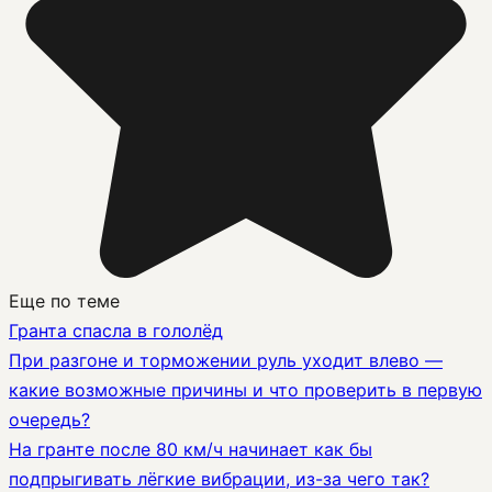
Еще по теме
Гранта спасла в гололёд
При разгоне и торможении руль уходит влево —
какие возможные причины и что проверить в первую
очередь?
На гранте после 80 км/ч начинает как бы
подпрыгивать лёгкие вибрации, из-за чего так?