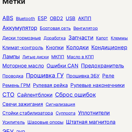
Метки
ABS
ESP
OBD2
USB
АКПП
Bluetooth
Аккумулятор
Бортовая сеть
Вентилятор
Запчасти
Диски тормозные
Доработка
Капот
Клеммы
Колодки
Кондиционер
Климат-контроль
Кнопки
Лампы
Литые диски
МКПП
Масло в КПП
Моторное масло
Ошибки CAN
Предохранитель
Прошивка ГУ
Реле
Прошивка ЭБУ
Проводка
Рулевая рейка
Рулевые наконечники
Ремень ГРМ
СТО
Сброс ошибок
Сайлентблоки
Свечи зажигания
Сигнализация
Уплотнители
Стойки стабилизатора
Суппорта
Штатная магнитола
Усилитель
Шаровые опоры
ЭБУ