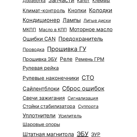
Доработка
Капот
Клеммы
Колодки
Климат-контроль
Кнопки
Кондиционер
Лампы
Литые диски
Моторное масло
МКПП
Масло в КПП
Ошибки CAN
Предохранитель
Прошивка ГУ
Проводка
Реле
Прошивка ЭБУ
Ремень ГРМ
Рулевая рейка
СТО
Рулевые наконечники
Сброс ошибок
Сайлентблоки
Свечи зажигания
Сигнализация
Стойки стабилизатора
Суппорта
Уплотнители
Усилитель
Шаровые опоры
ЭБУ
Штатная магнитола
ЭУР