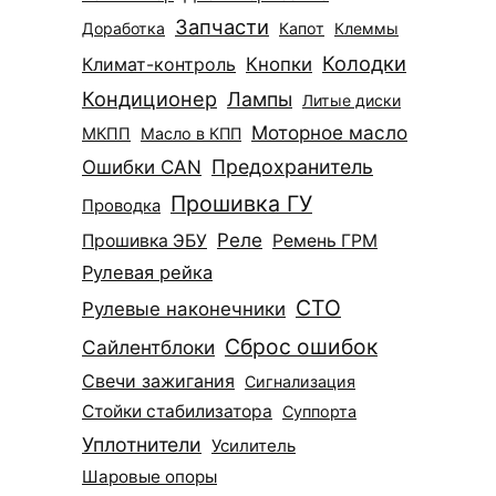
Запчасти
Доработка
Капот
Клеммы
Колодки
Климат-контроль
Кнопки
Кондиционер
Лампы
Литые диски
Моторное масло
МКПП
Масло в КПП
Ошибки CAN
Предохранитель
Прошивка ГУ
Проводка
Реле
Прошивка ЭБУ
Ремень ГРМ
Рулевая рейка
СТО
Рулевые наконечники
Сброс ошибок
Сайлентблоки
Свечи зажигания
Сигнализация
Стойки стабилизатора
Суппорта
Уплотнители
Усилитель
Шаровые опоры