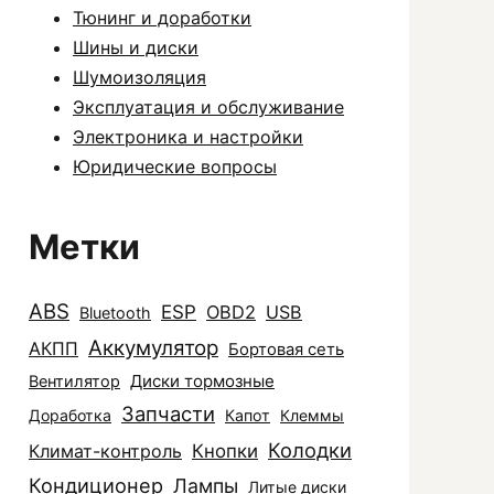
Тюнинг и доработки
Шины и диски
Шумоизоляция
Эксплуатация и обслуживание
Электроника и настройки
Юридические вопросы
Метки
ABS
ESP
OBD2
USB
Bluetooth
Аккумулятор
АКПП
Бортовая сеть
Диски тормозные
Вентилятор
Запчасти
Доработка
Капот
Клеммы
Колодки
Климат-контроль
Кнопки
Кондиционер
Лампы
Литые диски