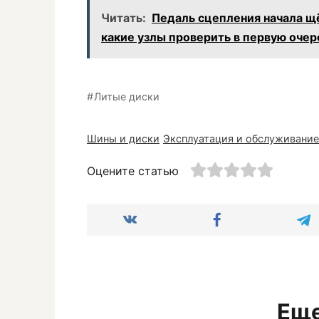
Читать:
Педаль сцепления начала щё
какие узлы проверить в первую очер
Литые диски
Шины и диски
Эксплуатация и обслуживание
Оцените статью
Еще