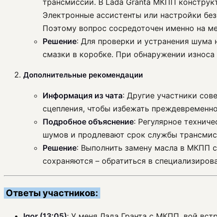
трансмиссии. В Lada Granta МКПП конструкт
Электронные ассистенты или настройки без
Поэтому вопрос сосредоточен именно на ме
Решение
: Для проверки и устранения шума
смазки в коробке. При обнаружении износа
Дополнительные рекомендации
Информация из чата
: Другие участники сов
сцепления, чтобы избежать преждевременно
Подробное объяснение
: Регулярное технич
шумов и продлевают срок службы трансмис
Решение
: Выполнить замену масла в МКПП с
сохраняются – обратиться в специализирова
Ответы участников:
Igor (13:05)
: У меня Лада Гранта с МКПП, вой вст