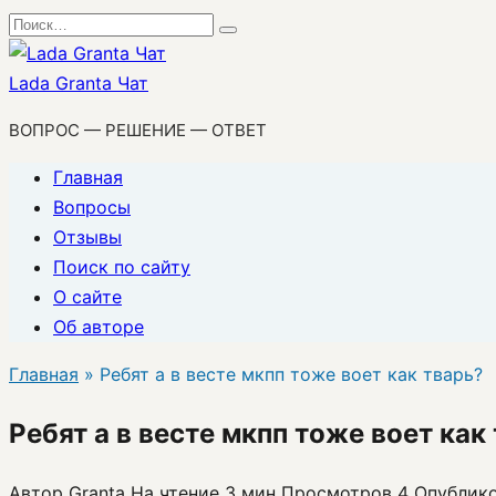
Перейти
Search
к
for:
содержанию
Lada Granta Чат
ВОПРОС — РЕШЕНИЕ — ОТВЕТ
Главная
Вопросы
Отзывы
Поиск по сайту
О сайте
Об авторе
Главная
»
Ребят а в весте мкпп тоже воет как тварь?
Ребят а в весте мкпп тоже воет как
Автор
Granta
На чтение
3 мин
Просмотров
4
Опублик