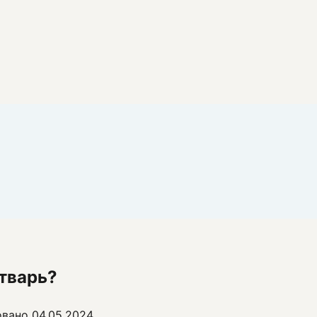
 тварь?
овано
04.05.2024