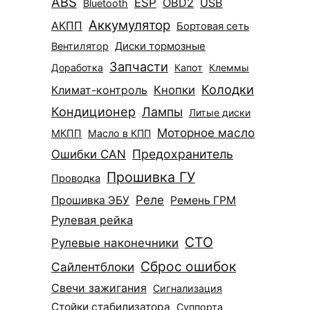
ABS
ESP
OBD2
USB
Bluetooth
Аккумулятор
АКПП
Бортовая сеть
Диски тормозные
Вентилятор
Запчасти
Доработка
Капот
Клеммы
Колодки
Климат-контроль
Кнопки
Кондиционер
Лампы
Литые диски
Моторное масло
МКПП
Масло в КПП
Ошибки CAN
Предохранитель
Прошивка ГУ
Проводка
Реле
Прошивка ЭБУ
Ремень ГРМ
Рулевая рейка
СТО
Рулевые наконечники
Сброс ошибок
Сайлентблоки
Свечи зажигания
Сигнализация
Стойки стабилизатора
Суппорта