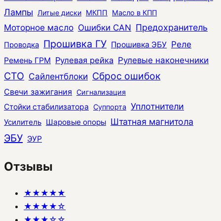
Лампы
Литые диски
МКПП
Масло в КПП
Моторное масло
Ошибки CAN
Предохранитель
Прошивка ГУ
Реле
Прошивка ЭБУ
Проводка
Рулевая рейка
Рулевые наконечники
Ремень ГРМ
СТО
Сброс ошибок
Сайлентблоки
Свечи зажигания
Сигнализация
Уплотнители
Стойки стабилизатора
Суппорта
Штатная магнитола
Усилитель
Шаровые опоры
ЭБУ
ЭУР
Отзывы
★★★★★
★★★★☆
★★★☆☆