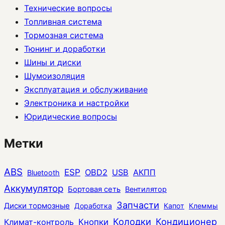
Технические вопросы
Топливная система
Тормозная система
Тюнинг и доработки
Шины и диски
Шумоизоляция
Эксплуатация и обслуживание
Электроника и настройки
Юридические вопросы
Метки
ABS
ESP
OBD2
USB
АКПП
Bluetooth
Аккумулятор
Бортовая сеть
Вентилятор
Запчасти
Диски тормозные
Доработка
Капот
Клеммы
Колодки
Кондиционер
Климат-контроль
Кнопки