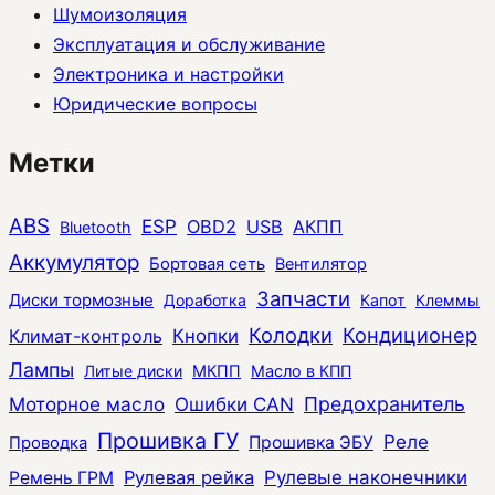
Шумоизоляция
Эксплуатация и обслуживание
Электроника и настройки
Юридические вопросы
Метки
ABS
ESP
OBD2
USB
АКПП
Bluetooth
Аккумулятор
Бортовая сеть
Вентилятор
Запчасти
Диски тормозные
Доработка
Капот
Клеммы
Колодки
Кондиционер
Климат-контроль
Кнопки
Лампы
Литые диски
МКПП
Масло в КПП
Моторное масло
Ошибки CAN
Предохранитель
Прошивка ГУ
Реле
Прошивка ЭБУ
Проводка
Рулевая рейка
Рулевые наконечники
Ремень ГРМ