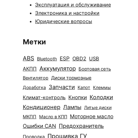
Эксплуатация и обслуживание
Электроника и настройки
Юридические вопросы
Метки
ABS
ESP
OBD2
USB
Bluetooth
Аккумулятор
АКПП
Бортовая сеть
Диски тормозные
Вентилятор
Запчасти
Доработка
Капот
Клеммы
Колодки
Климат-контроль
Кнопки
Кондиционер
Лампы
Литые диски
Моторное масло
МКПП
Масло в КПП
Ошибки CAN
Предохранитель
Прошивка ГУ
Проводка