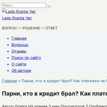
Перейти
Search
к
for:
содержанию
Lada Granta Чат
ВОПРОС — РЕШЕНИЕ — ОТВЕТ
Главная
Вопросы
Отзывы
Поиск по сайту
О сайте
Об авторе
Главная
»
Парни, кто в кредит брал? Как платежки не
Парни, кто в кредит брал? Как пла
Автор
Granta
На чтение
3 мин
Просмотров
7
Опублик