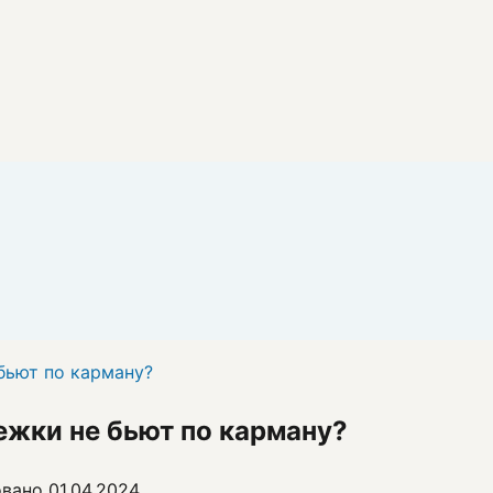
 бьют по карману?
тежки не бьют по карману?
овано
01.04.2024