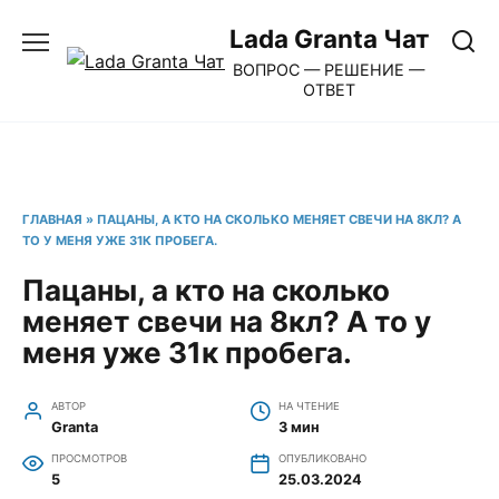
Перейти
Lada Granta Чат
к
ВОПРОС — РЕШЕНИЕ —
содержанию
ОТВЕТ
ГЛАВНАЯ
»
ПАЦАНЫ, А КТО НА СКОЛЬКО МЕНЯЕТ СВЕЧИ НА 8КЛ? А
ТО У МЕНЯ УЖЕ 31К ПРОБЕГА.
Пацаны, а кто на сколько
меняет свечи на 8кл? А то у
меня уже 31к пробега.
АВТОР
НА ЧТЕНИЕ
Granta
3 мин
ПРОСМОТРОВ
ОПУБЛИКОВАНО
5
25.03.2024