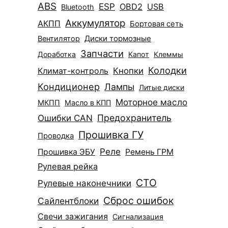
ABS
ESP
OBD2
USB
Bluetooth
Аккумулятор
АКПП
Бортовая сеть
Диски тормозные
Вентилятор
Запчасти
Доработка
Капот
Клеммы
Колодки
Климат-контроль
Кнопки
Кондиционер
Лампы
Литые диски
Моторное масло
МКПП
Масло в КПП
Ошибки CAN
Предохранитель
Прошивка ГУ
Проводка
Реле
Прошивка ЭБУ
Ремень ГРМ
Рулевая рейка
СТО
Рулевые наконечники
Сброс ошибок
Сайлентблоки
Свечи зажигания
Сигнализация