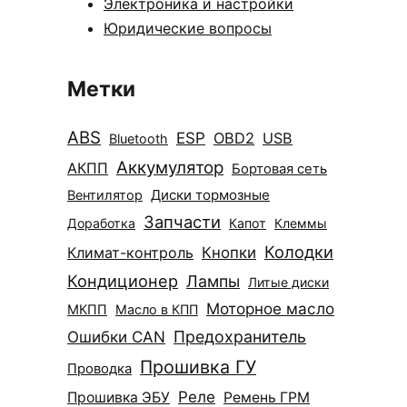
Электроника и настройки
Юридические вопросы
Метки
ABS
ESP
OBD2
USB
Bluetooth
Аккумулятор
АКПП
Бортовая сеть
Диски тормозные
Вентилятор
Запчасти
Доработка
Капот
Клеммы
Колодки
Климат-контроль
Кнопки
Кондиционер
Лампы
Литые диски
Моторное масло
МКПП
Масло в КПП
Ошибки CAN
Предохранитель
Прошивка ГУ
Проводка
Реле
Прошивка ЭБУ
Ремень ГРМ