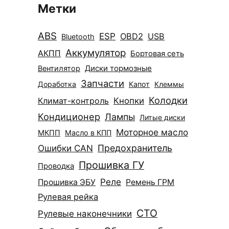
Метки
ABS
ESP
OBD2
USB
Bluetooth
Аккумулятор
АКПП
Бортовая сеть
Диски тормозные
Вентилятор
Запчасти
Доработка
Капот
Клеммы
Колодки
Климат-контроль
Кнопки
Кондиционер
Лампы
Литые диски
Моторное масло
МКПП
Масло в КПП
Ошибки CAN
Предохранитель
Прошивка ГУ
Проводка
Реле
Прошивка ЭБУ
Ремень ГРМ
Рулевая рейка
СТО
Рулевые наконечники