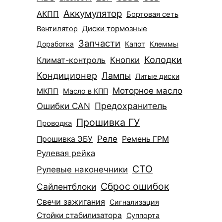
Аккумулятор
АКПП
Бортовая сеть
Диски тормозные
Вентилятор
Запчасти
Доработка
Капот
Клеммы
Колодки
Климат-контроль
Кнопки
Кондиционер
Лампы
Литые диски
Моторное масло
МКПП
Масло в КПП
Ошибки CAN
Предохранитель
Прошивка ГУ
Проводка
Реле
Прошивка ЭБУ
Ремень ГРМ
Рулевая рейка
СТО
Рулевые наконечники
Сброс ошибок
Сайлентблоки
Свечи зажигания
Сигнализация
Стойки стабилизатора
Суппорта