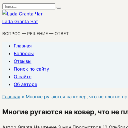
Перейти
Search
к
for:
содержанию
Lada Granta Чат
ВОПРОС — РЕШЕНИЕ — ОТВЕТ
Главная
Вопросы
Отзывы
Поиск по сайту
О сайте
Об авторе
Главная
»
Многие ругаются на ковер, что не плотно пр
Многие ругаются на ковер, что не п
Автор
Granta
На чтение
3 мин
Просмотров
12
Опублик