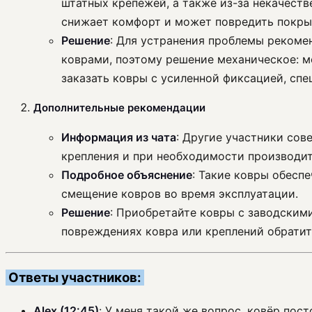
штатных крепежей, а также из-за некачест
снижает комфорт и может повредить покры
Решение
: Для устранения проблемы рекомен
коврами, поэтому решение механическое: м
заказать ковры с усиленной фиксацией, спе
Дополнительные рекомендации
Информация из чата
: Другие участники сов
крепления и при необходимости производит
Подробное объяснение
: Такие ковры обесп
смещение ковров во время эксплуатации.
Решение
: Приобретайте ковры с заводским
повреждениях ковра или креплений обратит
Ответы участников:
Alex (12:45)
: У меня такой же вопрос, ковёр пос