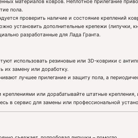
венных материалов ковров. Неплотное прилегание прив
тие пола.
дуется проверить наличие и состояние креплений ковр
ожно установить дополнительные крепежи (липучки, кн
циально разработанные для Лада Гранта.
етуют использовать резиновые или 3D-коврики с антип
ь их замену или доработку.
ечивают лучшее прилегание и защиту пола, а периодич
и креплениями или дорабатывайте штатные крепления,
есь в сервис для замены или профессиональной устано
тоянно съезжает, попробовал липучки – помогло.