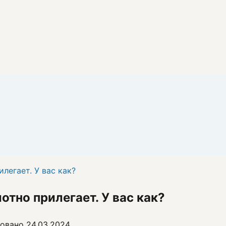
илегает. У вас как?
лотно прилегает. У вас как?
овано
24.03.2024