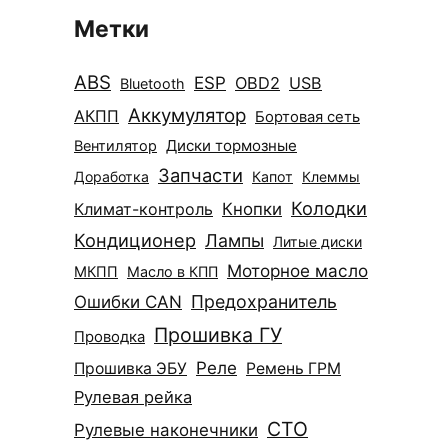
Метки
ABS
ESP
OBD2
USB
Bluetooth
Аккумулятор
АКПП
Бортовая сеть
Диски тормозные
Вентилятор
Запчасти
Доработка
Капот
Клеммы
Колодки
Климат-контроль
Кнопки
Кондиционер
Лампы
Литые диски
Моторное масло
МКПП
Масло в КПП
Ошибки CAN
Предохранитель
Прошивка ГУ
Проводка
Реле
Прошивка ЭБУ
Ремень ГРМ
Рулевая рейка
СТО
Рулевые наконечники