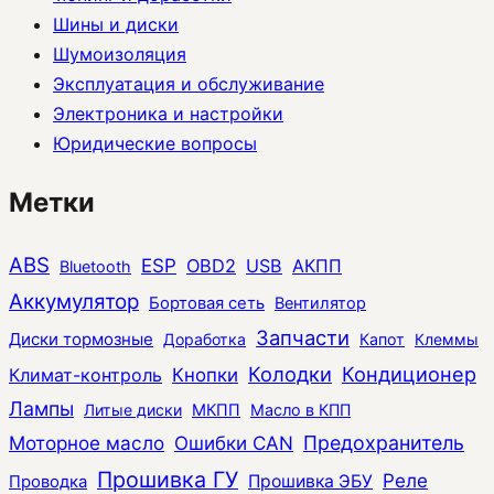
Шины и диски
Шумоизоляция
Эксплуатация и обслуживание
Электроника и настройки
Юридические вопросы
Метки
ABS
ESP
OBD2
USB
АКПП
Bluetooth
Аккумулятор
Бортовая сеть
Вентилятор
Запчасти
Диски тормозные
Доработка
Капот
Клеммы
Колодки
Кондиционер
Климат-контроль
Кнопки
Лампы
Литые диски
МКПП
Масло в КПП
Моторное масло
Ошибки CAN
Предохранитель
Прошивка ГУ
Реле
Прошивка ЭБУ
Проводка