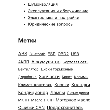
Шумоизоляция
Эксплуатация и обслуживание
Электроника и настройки
Юридические вопросы
Метки
ABS
ESP
OBD2
USB
Bluetooth
Аккумулятор
АКПП
Бортовая сеть
Диски тормозные
Вентилятор
Запчасти
Доработка
Капот
Клеммы
Колодки
Климат-контроль
Кнопки
Кондиционер
Лампы
Литые диски
Моторное масло
МКПП
Масло в КПП
Ошибки CAN
Предохранитель