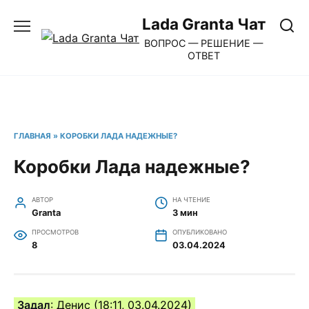
Перейти
Lada Granta Чат
к
ВОПРОС — РЕШЕНИЕ —
содержанию
ОТВЕТ
ГЛАВНАЯ
»
КОРОБКИ ЛАДА НАДЕЖНЫЕ?
Коробки Лада надежные?
АВТОР
НА ЧТЕНИЕ
Granta
3 мин
ПРОСМОТРОВ
ОПУБЛИКОВАНО
8
03.04.2024
Задал
: Денис (18:11, 03.04.2024)