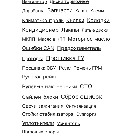
Диски тормозные
Вентилятор
Запчасти
Доработка
Капот
Клеммы
Колодки
Климат-контроль
Кнопки
Кондиционер
Лампы
Литые диски
Моторное масло
МКПП
Масло в КПП
Ошибки CAN
Предохранитель
Прошивка ГУ
Проводка
Реле
Прошивка ЭБУ
Ремень ГРМ
Рулевая рейка
СТО
Рулевые наконечники
Сброс ошибок
Сайлентблоки
Свечи зажигания
Сигнализация
Стойки стабилизатора
Суппорта
Уплотнители
Усилитель
Шаровые опоры