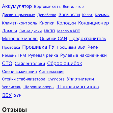
Аккумулятор
Бортовая сеть
Вентилятор
Запчасти
Диски тормозные
Доработка
Капот
Клеммы
Колодки
Кондиционер
Климат-контроль
Кнопки
Лампы
Литые диски
МКПП
Масло в КПП
Моторное масло
Ошибки CAN
Предохранитель
Прошивка ГУ
Реле
Прошивка ЭБУ
Проводка
Рулевая рейка
Рулевые наконечники
Ремень ГРМ
СТО
Сброс ошибок
Сайлентблоки
Свечи зажигания
Сигнализация
Уплотнители
Стойки стабилизатора
Суппорта
Штатная магнитола
Усилитель
Шаровые опоры
ЭБУ
ЭУР
Отзывы