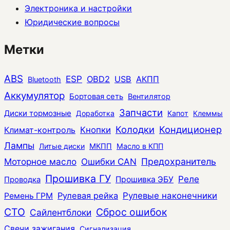
Электроника и настройки
Юридические вопросы
Метки
ABS
ESP
OBD2
USB
АКПП
Bluetooth
Аккумулятор
Бортовая сеть
Вентилятор
Запчасти
Диски тормозные
Доработка
Капот
Клеммы
Колодки
Кондиционер
Климат-контроль
Кнопки
Лампы
Литые диски
МКПП
Масло в КПП
Моторное масло
Ошибки CAN
Предохранитель
Прошивка ГУ
Реле
Прошивка ЭБУ
Проводка
Рулевая рейка
Рулевые наконечники
Ремень ГРМ
СТО
Сброс ошибок
Сайлентблоки
Свечи зажигания
Сигнализация