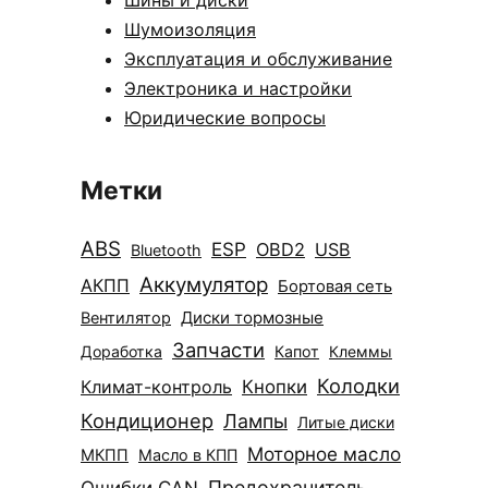
Шумоизоляция
Эксплуатация и обслуживание
Электроника и настройки
Юридические вопросы
Метки
ABS
ESP
OBD2
USB
Bluetooth
Аккумулятор
АКПП
Бортовая сеть
Диски тормозные
Вентилятор
Запчасти
Доработка
Капот
Клеммы
Колодки
Климат-контроль
Кнопки
Кондиционер
Лампы
Литые диски
Моторное масло
МКПП
Масло в КПП
Ошибки CAN
Предохранитель