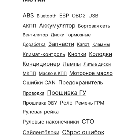
ABS
ESP
OBD2
USB
Bluetooth
Аккумулятор
АКПП
Бортовая сеть
Диски тормозные
Вентилятор
Запчасти
Доработка
Капот
Клеммы
Колодки
Климат-контроль
Кнопки
Кондиционер
Лампы
Литые диски
Моторное масло
МКПП
Масло в КПП
Ошибки CAN
Предохранитель
Прошивка ГУ
Проводка
Реле
Прошивка ЭБУ
Ремень ГРМ
Рулевая рейка
СТО
Рулевые наконечники
Сброс ошибок
Сайлентблоки