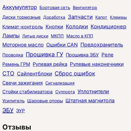
Аккумулятор
Бортовая сеть
Вентилятор
Запчасти
Диски тормозные
Доработка
Капот
Клеммы
Колодки
Кондиционер
Климат-контроль
Кнопки
Лампы
Литые диски
МКПП
Масло в КПП
Моторное масло
Ошибки CAN
Предохранитель
Прошивка ГУ
Реле
Прошивка ЭБУ
Проводка
Рулевая рейка
Рулевые наконечники
Ремень ГРМ
СТО
Сброс ошибок
Сайлентблоки
Свечи зажигания
Сигнализация
Уплотнители
Стойки стабилизатора
Суппорта
Штатная магнитола
Усилитель
Шаровые опоры
ЭБУ
ЭУР
Отзывы