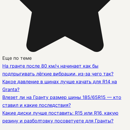
Еще по теме
На гранте после 80 км/ч начинает как бы
подпрыгивать лёгкие вибрации, из-за чего так?
Какое давление в шинах лучше качать для R14 на
Granta?
Влезет ли на Гранту размер шины 185/65R15 — кто
ставил и какие последствия?
Какие диски лучше поставить: R15 или R16, какую
резину и разболтовку посоветуете для Гранты?