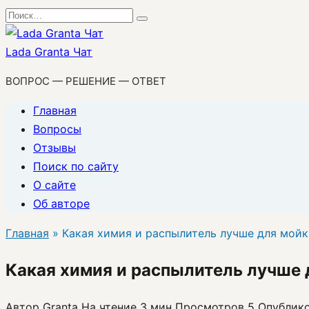
Перейти
Search
к
for:
содержанию
Lada Granta Чат
ВОПРОС — РЕШЕНИЕ — ОТВЕТ
Главная
Вопросы
Отзывы
Поиск по сайту
О сайте
Об авторе
Главная
»
Какая химия и распылитель лучше для мойк
Какая химия и распылитель лучше 
Автор
Granta
На чтение
3 мин
Просмотров
5
Опублик