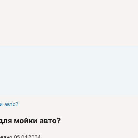
и авто?
для мойки авто?
овано
05.04.2024