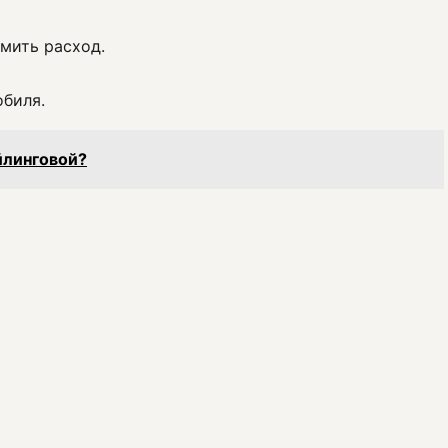
мить расход.
обиля.
йлинговой?