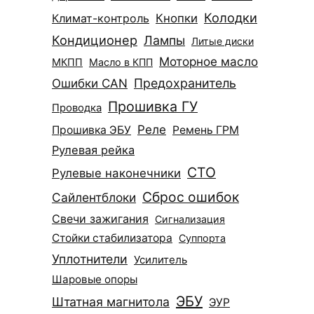
Колодки
Климат-контроль
Кнопки
Кондиционер
Лампы
Литые диски
Моторное масло
МКПП
Масло в КПП
Ошибки CAN
Предохранитель
Прошивка ГУ
Проводка
Реле
Прошивка ЭБУ
Ремень ГРМ
Рулевая рейка
СТО
Рулевые наконечники
Сброс ошибок
Сайлентблоки
Свечи зажигания
Сигнализация
Стойки стабилизатора
Суппорта
Уплотнители
Усилитель
Шаровые опоры
ЭБУ
Штатная магнитола
ЭУР