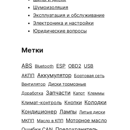
Шумоизоляция
Эксплуатация и обслуживание
Электроника и настройки
Юридические вопросы
Метки
ABS
ESP
OBD2
USB
Bluetooth
Аккумулятор
АКПП
Бортовая сеть
Диски тормозные
Вентилятор
Запчасти
Доработка
Капот
Клеммы
Колодки
Климат-контроль
Кнопки
Кондиционер
Лампы
Литые диски
Моторное масло
МКПП
Масло в КПП
Ошибки CAN
Предохранитель