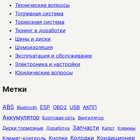
Технические вопросы
Топливная система
Тормозная система
Тюнинг и доработки
Шины и диски
Шумоизоляция
Эксплуатация и обслуживание
Электроника и настройки
Юридические вопросы
Метки
ABS
ESP
OBD2
USB
АКПП
Bluetooth
Аккумулятор
Бортовая сеть
Вентилятор
Запчасти
Диски тормозные
Доработка
Капот
Клеммы
Колодки
Кондиционер
Климат-контроль
Кнопки