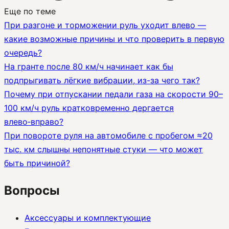
Еще по теме
При разгоне и торможении руль уходит влево —
какие возможные причины и что проверить в первую
очередь?
На гранте после 80 км/ч начинает как бы
подпрыгивать лёгкие вибрации, из-за чего так?
Почему при отпускании педали газа на скорости 90–
100 км/ч руль кратковременно дергается
влево‑вправо?
При повороте руля на автомобиле с пробегом ≈20
тыс. км слышны непонятные стуки — что может
быть причиной?
Вопросы
Аксессуары и комплектующие