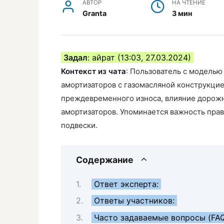
АВТОР
НА ЧТЕНИЕ
Granta
3 мин
Задал
: айрат (13:03, 27.03.2024)
Контекст из чата
: Пользователь с моделью
амортизаторов с газомасляной конструкци
преждевременного износа, влияние дорожны
амортизаторов. Упоминается важность пра
подвески.
Содержание
Ответ эксперта:
Ответы участников:
Часто задаваемые вопросы (FA