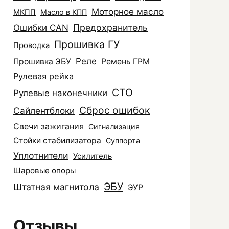
Моторное масло
МКПП
Масло в КПП
Ошибки CAN
Предохранитель
Прошивка ГУ
Проводка
Реле
Прошивка ЭБУ
Ремень ГРМ
Рулевая рейка
СТО
Рулевые наконечники
Сброс ошибок
Сайлентблоки
Свечи зажигания
Сигнализация
Стойки стабилизатора
Суппорта
Уплотнители
Усилитель
Шаровые опоры
ЭБУ
Штатная магнитола
ЭУР
Отзывы