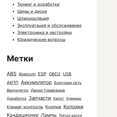
Тюнинг и доработки
Шины и диски
Шумоизоляция
Эксплуатация и обслуживание
Электроника и настройки
Юридические вопросы
Метки
ABS
ESP
OBD2
USB
Bluetooth
Аккумулятор
АКПП
Бортовая сеть
Диски тормозные
Вентилятор
Запчасти
Доработка
Капот
Клеммы
Колодки
Климат-контроль
Кнопки
Кондиционер
Лампы
Литые диски