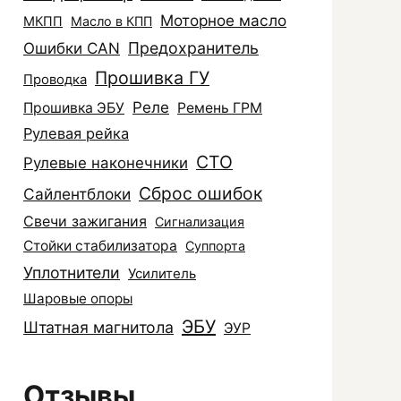
Моторное масло
МКПП
Масло в КПП
Ошибки CAN
Предохранитель
Прошивка ГУ
Проводка
Реле
Прошивка ЭБУ
Ремень ГРМ
Рулевая рейка
СТО
Рулевые наконечники
Сброс ошибок
Сайлентблоки
Свечи зажигания
Сигнализация
Стойки стабилизатора
Суппорта
Уплотнители
Усилитель
Шаровые опоры
ЭБУ
Штатная магнитола
ЭУР
Отзывы