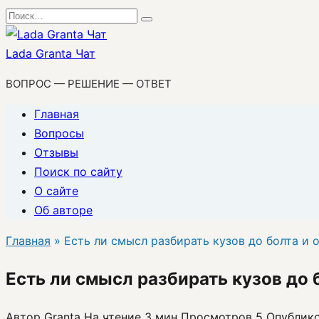
Перейти
Search
к
for:
содержанию
Lada Granta Чат
ВОПРОС — РЕШЕНИЕ — ОТВЕТ
Главная
Вопросы
Отзывы
Поиск по сайту
О сайте
Об авторе
Главная
»
Есть ли смысл разбирать кузов до болта и о
Есть ли смысл разбирать кузов до б
Автор
Granta
На чтение
3 мин
Просмотров
5
Опублик