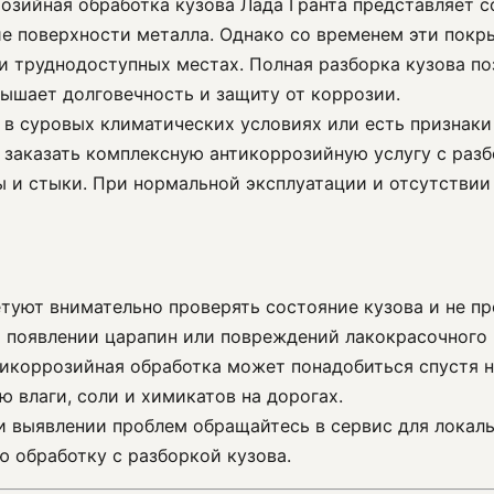
розийная обработка кузова Лада Гранта представляет
е поверхности металла. Однако со временем эти покр
 и труднодоступных местах. Полная разборка кузова п
вышает долговечность и защиту от коррозии.
я в суровых климатических условиях или есть признак
 заказать комплексную антикоррозийную услугу с разб
ы и стыки. При нормальной эксплуатации и отсутстви
етуют внимательно проверять состояние кузова и не п
 появлении царапин или повреждений лакокрасочного
тикоррозийная обработка может понадобиться спустя н
 влаги, соли и химикатов на дорогах.
ри выявлении проблем обращайтесь в сервис для локал
 обработку с разборкой кузова.