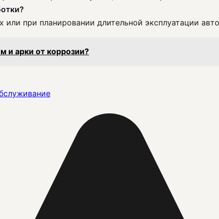
ботки?
х или при планировании длительной эксплуатации авт
м и арки от коррозии?
обслуживание