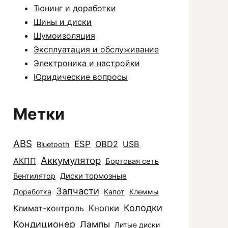
Тюнинг и доработки
Шины и диски
Шумоизоляция
Эксплуатация и обслуживание
Электроника и настройки
Юридические вопросы
Метки
ABS
ESP
OBD2
USB
Bluetooth
Аккумулятор
АКПП
Бортовая сеть
Диски тормозные
Вентилятор
Запчасти
Доработка
Капот
Клеммы
Колодки
Климат-контроль
Кнопки
Кондиционер
Лампы
Литые диски