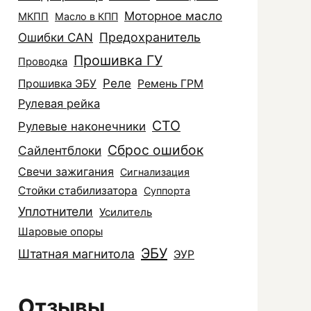
Моторное масло
МКПП
Масло в КПП
Ошибки CAN
Предохранитель
Прошивка ГУ
Проводка
Реле
Прошивка ЭБУ
Ремень ГРМ
Рулевая рейка
СТО
Рулевые наконечники
Сброс ошибок
Сайлентблоки
Свечи зажигания
Сигнализация
Стойки стабилизатора
Суппорта
Уплотнители
Усилитель
Шаровые опоры
ЭБУ
Штатная магнитола
ЭУР
Отзывы