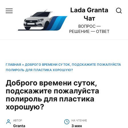
Перейти
Lada Granta
к
Чат
содержанию
ВОПРОС —
РЕШЕНИЕ — ОТВЕТ
ГЛАВНАЯ
»
ДОБРОГО ВРЕМЕНИ СУТОК, ПОДСКАЖИТЕ ПОЖАЛУЙСТА
ПОЛИРОЛЬ ДЛЯ ПЛАСТИКА ХОРОШУЮ?
Доброго времени суток,
подскажите пожалуйста
полироль для пластика
хорошую?
АВТОР
НА ЧТЕНИЕ
Granta
3 мин