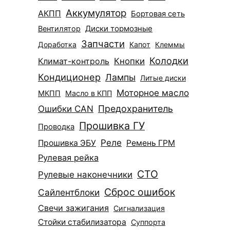
Аккумулятор
АКПП
Бортовая сеть
Диски тормозные
Вентилятор
Запчасти
Доработка
Капот
Клеммы
Колодки
Климат-контроль
Кнопки
Кондиционер
Лампы
Литые диски
Моторное масло
МКПП
Масло в КПП
Ошибки CAN
Предохранитель
Прошивка ГУ
Проводка
Реле
Прошивка ЭБУ
Ремень ГРМ
Рулевая рейка
СТО
Рулевые наконечники
Сброс ошибок
Сайлентблоки
Свечи зажигания
Сигнализация
Стойки стабилизатора
Суппорта