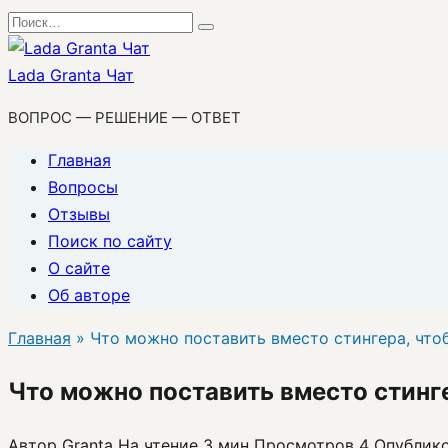
Перейти
Search
к
for:
содержанию
Lada Granta Чат
ВОПРОС — РЕШЕНИЕ — ОТВЕТ
Главная
Вопросы
Отзывы
Поиск по сайту
О сайте
Об авторе
Главная
»
Что можно поставить вместо стингера, что
Что можно поставить вместо стинге
Автор
Granta
На чтение
3 мин
Просмотров
4
Опублик