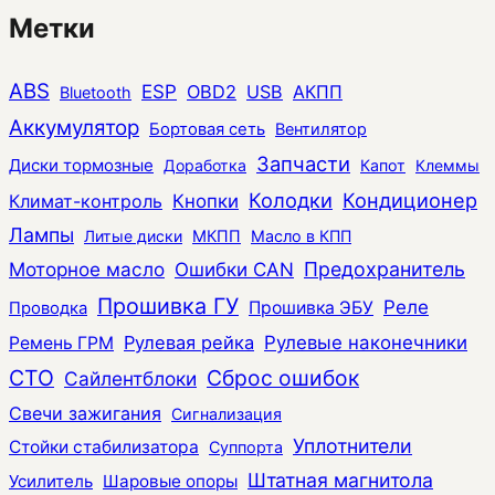
Метки
ABS
ESP
OBD2
USB
АКПП
Bluetooth
Аккумулятор
Бортовая сеть
Вентилятор
Запчасти
Диски тормозные
Доработка
Капот
Клеммы
Колодки
Кондиционер
Климат-контроль
Кнопки
Лампы
Литые диски
МКПП
Масло в КПП
Моторное масло
Ошибки CAN
Предохранитель
Прошивка ГУ
Реле
Прошивка ЭБУ
Проводка
Рулевая рейка
Рулевые наконечники
Ремень ГРМ
СТО
Сброс ошибок
Сайлентблоки
Свечи зажигания
Сигнализация
Уплотнители
Стойки стабилизатора
Суппорта
Штатная магнитола
Усилитель
Шаровые опоры