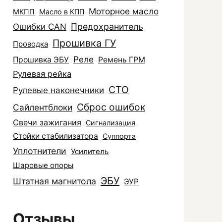
Моторное масло
МКПП
Масло в КПП
Ошибки CAN
Предохранитель
Прошивка ГУ
Проводка
Реле
Прошивка ЭБУ
Ремень ГРМ
Рулевая рейка
СТО
Рулевые наконечники
Сброс ошибок
Сайлентблоки
Свечи зажигания
Сигнализация
Стойки стабилизатора
Суппорта
Уплотнители
Усилитель
Шаровые опоры
ЭБУ
Штатная магнитола
ЭУР
Отзывы