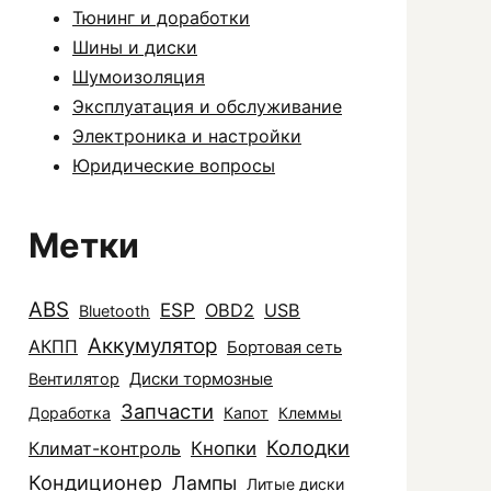
Тюнинг и доработки
Шины и диски
Шумоизоляция
Эксплуатация и обслуживание
Электроника и настройки
Юридические вопросы
Метки
ABS
ESP
OBD2
USB
Bluetooth
Аккумулятор
АКПП
Бортовая сеть
Диски тормозные
Вентилятор
Запчасти
Доработка
Капот
Клеммы
Колодки
Климат-контроль
Кнопки
Кондиционер
Лампы
Литые диски