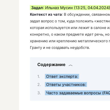
Задал
: Ильназ Мусин (13:25, 04.04.2024
Контекст из чата
: В обсуждении, связанно
задал вопрос о том, куда положить «жестя
которая используется или лежит в салоне ил
конкретно, о каком предмете идет речь, н
хранению или креплению металлического п
Гранту и не создавать неудобств.
Содержание
Ответ эксперта:
Ответы участников:
Часто задаваемые вопросы (FA