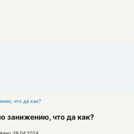
нию, что да как?
о занижению, что да как?
вано
29.04.2024