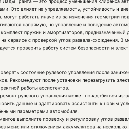
и Лады Гранта — это процесс уменьшения клиренса ав
ами. Это влияет на управляемость, устойчивость и вн
, могут работать иначе из-за изменения геометрии по
агиваются напрямую, но управление и поведение автом
ь комплект пружин и амортизаторов, предназначенный
 на сервисе с проверкой углов развала-схождения. В 
дуется проверить работу систем безопасности и элект
проверять состояние рулевого управления после заниж
ков. Рекомендуют после установки перезагрузить элек
ректной работы ассистентов.
 ремонт рулевого управления может понадобиться из-з
бновить данные и адаптировать ассистенты к новым у
ёнными параметрами автомобиля.
ментов выполните проверку и регулировку углов разва
ез меню или отключением аккумулятора на несколько 