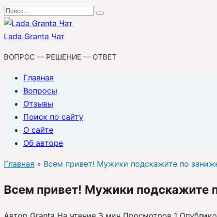
Перейти
Search
к
for:
содержанию
Lada Granta Чат
ВОПРОС — РЕШЕНИЕ — ОТВЕТ
Главная
Вопросы
Отзывы
Поиск по сайту
О сайте
Об авторе
Главная
»
Всем привет! Мужики подскажите по заниже
Всем привет! Мужики подскажите п
Автор
Granta
На чтение
3 мин
Просмотров
1
Опублико