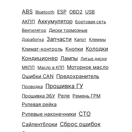
ABS
ESP
OBD2
USB
Bluetooth
Аккумулятор
АКПП
Бортовая сеть
Диски тормозные
Вентилятор
Запчасти
Доработка
Капот
Клеммы
Колодки
Климат-контроль
Кнопки
Кондиционер
Лампы
Литые диски
Моторное масло
МКПП
Масло в КПП
Ошибки CAN
Предохранитель
Прошивка ГУ
Проводка
Реле
Прошивка ЭБУ
Ремень ГРМ
Рулевая рейка
СТО
Рулевые наконечники
Сброс ошибок
Сайлентблоки