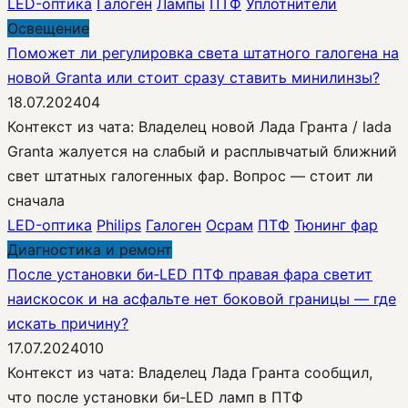
LED-оптика
Галоген
Лампы
ПТФ
Уплотнители
Освещение
Поможет ли регулировка света штатного галогена на
новой Granta или стоит сразу ставить минилинзы?
18.07.2024
0
4
Контекст из чата: Владелец новой Лада Гранта / lada
Granta жалуется на слабый и расплывчатый ближний
свет штатных галогенных фар. Вопрос — стоит ли
сначала
LED-оптика
Philips
Галоген
Осрам
ПТФ
Тюнинг фар
Диагностика и ремонт
После установки би‑LED ПТФ правая фара светит
наискосок и на асфальте нет боковой границы — где
искать причину?
17.07.2024
0
10
Контекст из чата: Владелец Лада Гранта сообщил,
что после установки би‑LED ламп в ПТФ