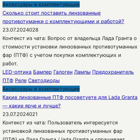
Аксессуары и комплектующие
Сколько стоит поставить линзованные
противотуманки с комплектующими и работой?
23.07.2024
0
28
Контекст из чата: Вопрос от владельца Лада Гранта о
стоимости установки линзованных противотуманных
фар (ПТФ) с учетом покупки комплектующих и
работ.
LED-оптика
Бампер
Галоген
Лампы
Предохранитель
ПТФ
Реле
Светодиоды
Аксессуары и комплектующие
Какие линзованные ПТФ посоветуете для Lada Granta
— какие ярче и лучше?
23.07.2024
0
21
Контекст из чата: Пользователь интересуется
установкой линзованных противотуманных фар
(ПТФ) на Лада Гранта / lada Granta и спрашивает,