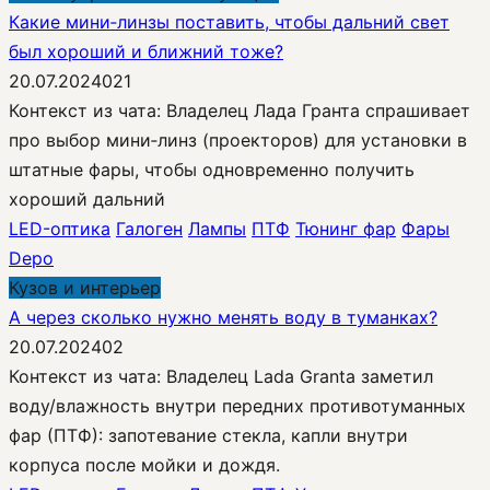
Какие мини‑линзы поставить, чтобы дальний свет
был хороший и ближний тоже?
20.07.2024
0
21
Контекст из чата: Владелец Лада Гранта спрашивает
про выбор мини‑линз (проекторов) для установки в
штатные фары, чтобы одновременно получить
хороший дальний
LED-оптика
Галоген
Лампы
ПТФ
Тюнинг фар
Фары
Depo
Кузов и интерьер
А через сколько нужно менять воду в туманках?
20.07.2024
0
2
Контекст из чата: Владелец Lada Granta заметил
воду/влажность внутри передних противотуманных
фар (ПТФ): запотевание стекла, капли внутри
корпуса после мойки и дождя.