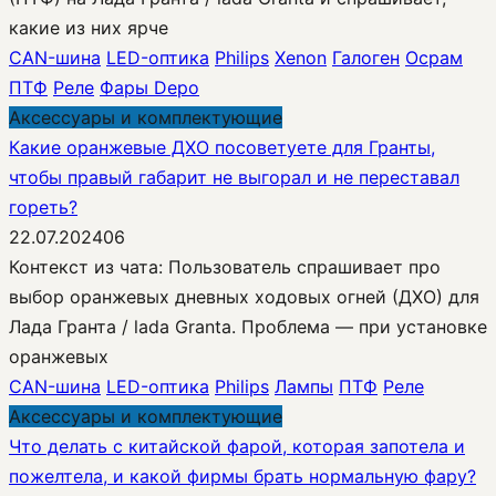
какие из них ярче
CAN-шина
LED-оптика
Philips
Xenon
Галоген
Осрам
ПТФ
Реле
Фары Depo
Аксессуары и комплектующие
Какие оранжевые ДХО посоветуете для Гранты,
чтобы правый габарит не выгорал и не переставал
гореть?
22.07.2024
0
6
Контекст из чата: Пользователь спрашивает про
выбор оранжевых дневных ходовых огней (ДХО) для
Лада Гранта / lada Granta. Проблема — при установке
оранжевых
CAN-шина
LED-оптика
Philips
Лампы
ПТФ
Реле
Аксессуары и комплектующие
Что делать с китайской фарой, которая запотела и
пожелтела, и какой фирмы брать нормальную фару?