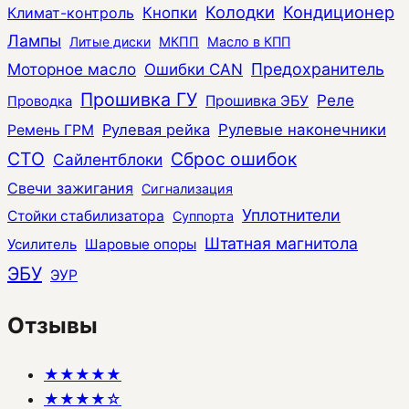
Колодки
Кондиционер
Климат-контроль
Кнопки
Лампы
Литые диски
МКПП
Масло в КПП
Моторное масло
Ошибки CAN
Предохранитель
Прошивка ГУ
Реле
Прошивка ЭБУ
Проводка
Рулевая рейка
Рулевые наконечники
Ремень ГРМ
СТО
Сброс ошибок
Сайлентблоки
Свечи зажигания
Сигнализация
Уплотнители
Стойки стабилизатора
Суппорта
Штатная магнитола
Усилитель
Шаровые опоры
ЭБУ
ЭУР
Отзывы
★★★★★
★★★★☆