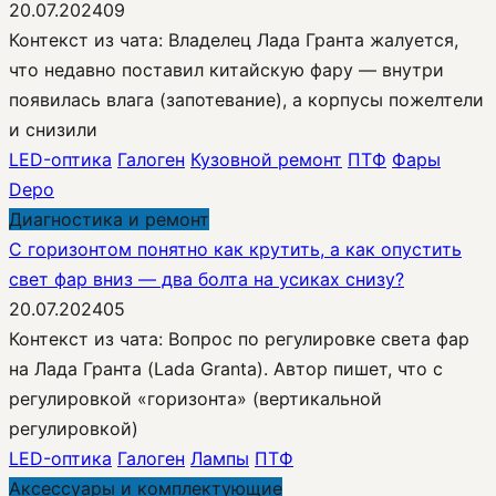
20.07.2024
0
9
Контекст из чата: Владелец Лада Гранта жалуется,
что недавно поставил китайскую фару — внутри
появилась влага (запотевание), а корпусы пожелтели
и снизили
LED-оптика
Галоген
Кузовной ремонт
ПТФ
Фары
Depo
Диагностика и ремонт
С горизонтом понятно как крутить, а как опустить
свет фар вниз — два болта на усиках снизу?
20.07.2024
0
5
Контекст из чата: Вопрос по регулировке света фар
на Лада Гранта (Lada Granta). Автор пишет, что с
регулировкой «горизонта» (вертикальной
регулировкой)
LED-оптика
Галоген
Лампы
ПТФ
Аксессуары и комплектующие