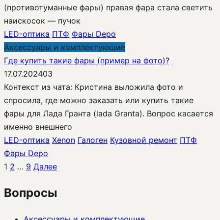
(противотуманные фары) правая фара стала светить
наискосок — пучок
LED-оптика
ПТФ
Фары Depo
Аксессуары и комплектующие
Где купить такие фары (пример на фото)?
17.07.2024
0
3
Контекст из чата: Кристина выложила фото и
спросила, где можно заказать или купить такие
фары для Лада Гранта (lada Granta). Вопрос касается
именно внешнего
LED-оптика
Xenon
Галоген
Кузовной ремонт
ПТФ
Фары Depo
Пагинация
1
2
…
9
Далее
записей
Вопросы
Аксессуары и комплектующие