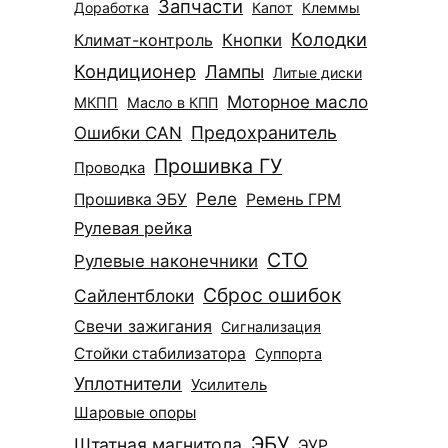
Запчасти
Доработка
Капот
Клеммы
Колодки
Климат-контроль
Кнопки
Кондиционер
Лампы
Литые диски
Моторное масло
МКПП
Масло в КПП
Ошибки CAN
Предохранитель
Прошивка ГУ
Проводка
Реле
Прошивка ЭБУ
Ремень ГРМ
Рулевая рейка
СТО
Рулевые наконечники
Сброс ошибок
Сайлентблоки
Свечи зажигания
Сигнализация
Стойки стабилизатора
Суппорта
Уплотнители
Усилитель
Шаровые опоры
ЭБУ
Штатная магнитола
ЭУР