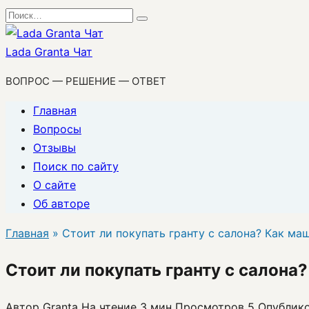
Перейти
Search
к
for:
содержанию
Lada Granta Чат
ВОПРОС — РЕШЕНИЕ — ОТВЕТ
Главная
Вопросы
Отзывы
Поиск по сайту
О сайте
Об авторе
Главная
»
Стоит ли покупать гранту с салона? Как ма
Стоит ли покупать гранту с салона
Автор
Granta
На чтение
3 мин
Просмотров
5
Опублик