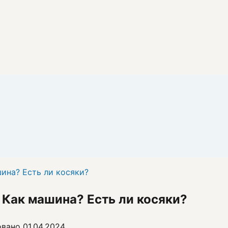
шина? Есть ли косяки?
? Как машина? Есть ли косяки?
овано
01.04.2024